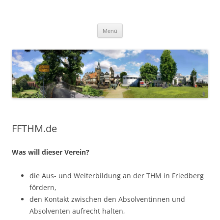
Zum
Inhalt
FFTHM.de
springen
Verein der Freunde und Förderer der Technischen Hochschule
Mittelhessen in Friedberg e.V.
Menü
FFTHM.de
Was will dieser Verein?
die Aus- und Weiterbildung an der THM in Friedberg
fördern,
den Kontakt zwischen den Absolventinnen und
Absolventen aufrecht halten,